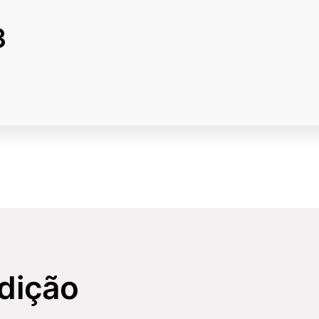
3
JUNHO 2023
dição
orrespondeu à noite de 25 de abril e ao dia 26 de abril – 