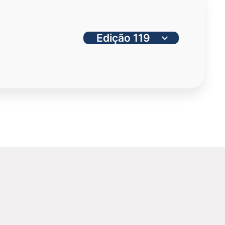
o Estado de Israel celebrou o
Yom Haatzmaut
(Dia da