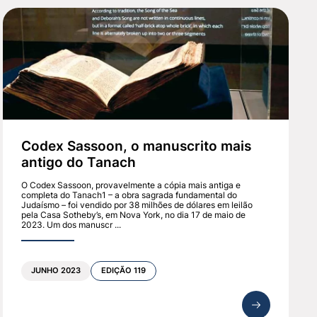
de todos os judeus europeus pela Alemanha nazista e
 terra natal.
 é preciso acreditar em milagres”. Antes da declaração
ia. Ninguém poderia prever que, em menos de um
nos. Igualmente miraculoso foi o extraordinário
Codex Sassoon, o manuscrito mais
pero do que muitas nações europeias.
antigo do Tanach
a como o país triunfou diante de tantas
onquistas militares são lendárias: a Guerra dos Seis
O Codex Sassoon, provavelmente a cópia mais antiga e
completa do Tanach1 – a obra sagrada fundamental do
 que vários países, entre os quais os Estados Unidos,
Judaísmo – foi vendido por 38 milhões de dólares em leilão
pela Casa Sotheby’s, em Nova York, no dia 17 de maio de
2023. Um dos manuscr ...
o retorno do Povo Judeu à Terra de Israel, além de
ão local vivia na pobreza e era assolada pela malária
JUNHO 2023
EDIÇÃO 119