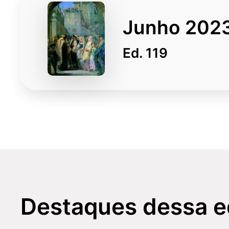
Junho 202
Ed. 119
Carta do leitor
ANO XXIX
N. 119
Junho 2023
CARTA AO LEITOR: ANO XXIX N.119 
Destaques dessa e
No 5º dia do mês hebraico de
Iyar
– que, neste ano, c