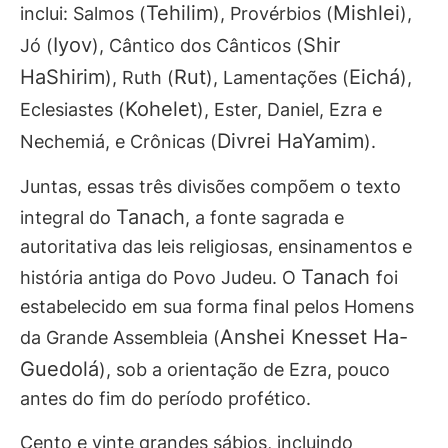
Tehilim
Mishlei
inclui: Salmos (
), Provérbios (
),
Iyov
Shir
Jó (
), Cântico dos Cânticos (
HaShirim
Rut
Eichá
), Ruth (
), Lamentações (
),
Kohelet
Eclesiastes (
), Ester, Daniel, Ezra e
Divrei HaYamim
Nechemiá, e Crônicas (
).
Juntas, essas três divisões compõem o texto
Tanach
integral do
, a fonte sagrada e
autoritativa das leis religiosas, ensinamentos e
Tanach
história antiga do Povo Judeu. O
foi
estabelecido em sua forma final pelos Homens
Anshei Knesset Ha-
da Grande Assembleia (
Guedolá
), sob a orientação de Ezra, pouco
antes do fim do período profético.
Cento e vinte grandes sábios, incluindo