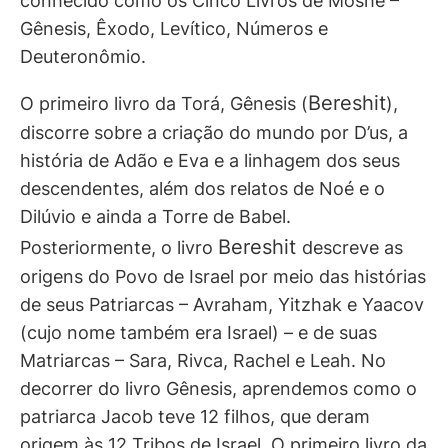
conhecido como os Cinco Livros de Moshé –
Gênesis, Êxodo, Levítico, Números e
Deuteronômio.
Bereshit
O primeiro livro da Torá, Gênesis (
),
discorre sobre a criação do mundo por D’us, a
história de Adão e Eva e a linhagem dos seus
descendentes, além dos relatos de Noé e o
Dilúvio e ainda a Torre de Babel.
Bereshit
Posteriormente, o livro
descreve as
origens do Povo de Israel por meio das histórias
de seus Patriarcas – Avraham, Yitzhak e Yaacov
(cujo nome também era Israel) – e de suas
Matriarcas – Sara, Rivca, Rachel e Leah. No
decorrer do livro Gênesis, aprendemos como o
patriarca Jacob teve 12 filhos, que deram
origem às 12 Tribos de Israel. O primeiro livro da