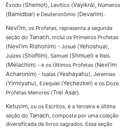
Shemot
Vayikrá
Êxodo (
), Levítico (
), Números
Bamidbar
Devarim
(
) e Deuteronômio (
).
Nevi’im
, os Profetas, representa a segunda
Tanach
seção do
. Inclui os Primeiros Profetas
Nevi’im Rishonim
Yehoshua
(
) - Josué (
),
Shoftim
Shmuel
Juízes (
), Samuel (
) e Reis
Melachim
Nevi’im
(
) - e os Últimos Profetas (
Acharonim
Yeshayahu
) - Isaías (
), Jeremias
Yirmiyahu
Yechezkel
(
), Ezequiel (
) e os Doze
Trei Asar
Profetas Menores (
).
Ketuvim
, ou os Escritos, é a terceira e última
Tanach
seção do
, composta por uma coleção
diversificada de livros sagrados. Essa seção