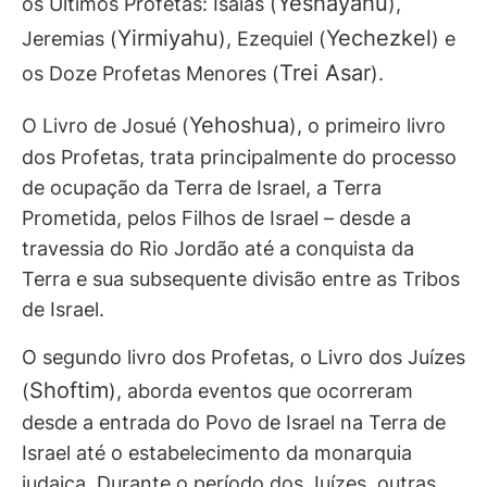
Yeshayahu
os Últimos Profetas: Isaías (
),
Yirmiyahu
Yechezkel
Jeremias (
), Ezequiel (
) e
Trei Asar
os Doze Profetas Menores (
).
Yehoshua
O Livro de Josué (
), o primeiro livro
dos Profetas, trata principalmente do processo
de ocupação da Terra de Israel, a Terra
Prometida, pelos Filhos de Israel – desde a
travessia do Rio Jordão até a conquista da
Terra e sua subsequente divisão entre as Tribos
de Israel.
O segundo livro dos Profetas, o Livro dos Juízes
Shoftim
(
), aborda eventos que ocorreram
desde a entrada do Povo de Israel na Terra de
Israel até o estabelecimento da monarquia
judaica. Durante o período dos Juízes, outras