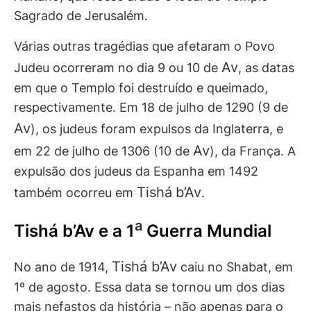
Sagrado de Jerusalém.
Várias outras tragédias que afetaram o Povo
Av
Judeu ocorreram no dia 9 ou 10 de
, as datas
em que o Templo foi destruído e queimado,
respectivamente. Em 18 de julho de 1290 (9 de
Av
), os judeus foram expulsos da Inglaterra, e
Av
em 22 de julho de 1306 (10 de
), da França. A
expulsão dos judeus da Espanha em 1492
Tishá
b’Av
também ocorreu em
.
a
Tishá b’Av e a 1
Guerra Mundial
Tishá b’Av
No ano de 1914,
caiu no Shabat, em
1º de agosto. Essa data se tornou um dos dias
mais nefastos da história – não apenas para o