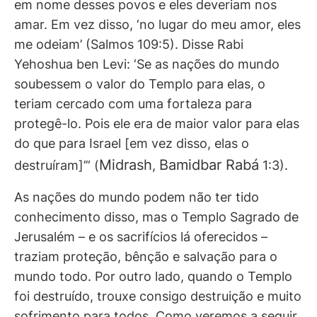
em nome desses povos e eles deveriam nos
amar. Em vez disso, ‘no lugar do meu amor, eles
me odeiam’ (Salmos 109:5). Disse Rabi
Yehoshua ben Levi: ‘Se as nações do mundo
soubessem o valor do Templo para elas, o
teriam cercado com uma fortaleza para
protegê-lo. Pois ele era de maior valor para elas
do que para Israel [em vez disso, elas o
Midrash
Bamidbar Rabá
destruíram]’” (
,
1:3).
As nações do mundo podem não ter tido
conhecimento disso, mas o Templo Sagrado de
Jerusalém – e os sacrifícios lá oferecidos –
traziam proteção, bênção e salvação para o
mundo todo. Por outro lado, quando o Templo
foi destruído, trouxe consigo destruição e muito
sofrimento para todos. Como veremos a seguir,