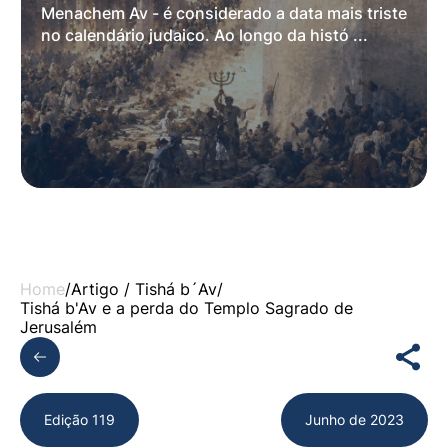
Menachem Av - é considerado a data mais triste
no calendário judaico. Ao longo da histó ...
Home
/
Artigo /
Tishá b´Av
/
Tishá b'Av e a perda do Templo Sagrado de
Jerusalém
Edição 119
Junho de 2023