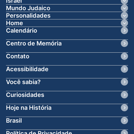
Israel
Israel Hoje
História De Israel
Ciência e Tecnologia
Mundo Judaico
Brasil
Judísmo No Mundo
Arte e Cultura
Ciências
Turismo
Variedades
Personalidades
Profetas e Sábios
Mulheres Bíblicas
Biografias
Home
Revista
Calendário
Centro de Memória
Contato
Acessibilidade
Você sabia?
Curiosidades
Hoje na História
Brasil
Política de Privacidade