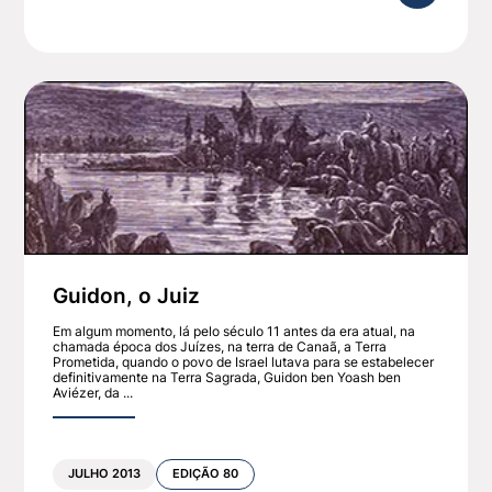
aqueles que se esquecem do passado estão condenados a r
do ano na data de Tishá b’Av, nosso povo jejua e se lamen
s lembrarmos das consequências da falta de amor e união 
ermear todo o Oriente Médio, é necessário que nosso povo
e nosso país serão fortalecidos.
Guidon, o Juiz
Em algum momento, lá pelo século 11 antes da era atual, na
chamada época dos Juízes, na terra de Canaã, a Terra
Prometida, quando o povo de Israel lutava para se estabelecer
definitivamente na Terra Sagrada, Guidon ben Yoash ben
Aviézer, da ...
JULHO 2013
EDIÇÃO 80