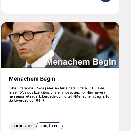
epeti-lo”. O Segundo Templo Sagrado de Jerusalém
ta pela perda da Casa de D’us. Um dos motivos por
entre nosso povo.
 se una, tanto em Israel quanto na Diáspora. Por
Menachem Begin
“Nós lutaremos. Cada judeu na terra natal lutará. O D’us de
Israel, D’us dos Exércitos, virá em nosso auxílio. Não haverá
nenhuma retirada. Liberdade ou morte!” (Menachem Begin, 1o
de fevereiro de 1944) ...
JULHO 2013
EDIÇÃO 80