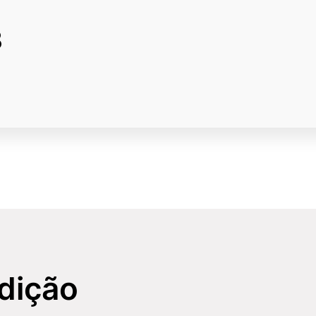
3
NHO 2013
dição
o Grão-Rabino do Reino Unido e da Commonwealth pela prim