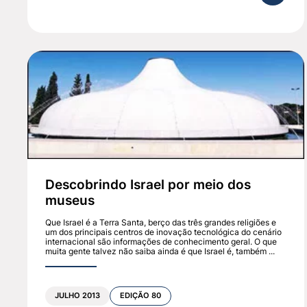
todos aqueles que se levantam contra nós.
George Santayana, filósofo e poeta, escreveu que “
caiu há quase dois mil anos. Desde aquela época, to
que jejuamos e nos lamentamos em tal dia é para no
Nesses tempos difíceis, em que a escuridão ameaça p
meio da união e do amor entre os judeus, nosso povo 
Descobrindo Israel por meio dos
museus
Que Israel é a Terra Santa, berço das três grandes religiões e
um dos principais centros de inovação tecnológica do cenário
internacional são informações de conhecimento geral. O que
muita gente talvez não saiba ainda é que Israel é, também ...
JULHO 2013
EDIÇÃO 80