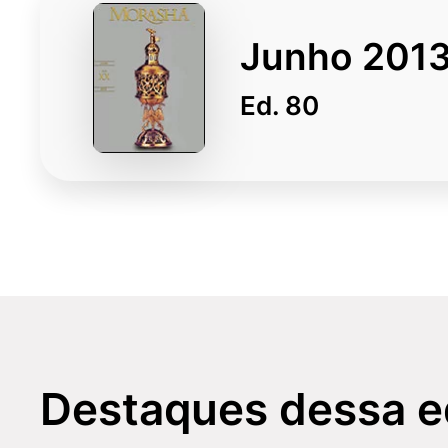
Junho 201
Ed. 80
Carta do leitor
ANO XX
N. 80
Junho 2013
CARTA AO LEITOR: ANO XX N.80 JU
Destaques dessa e
No último mês de março, tivemos a honra de receber 