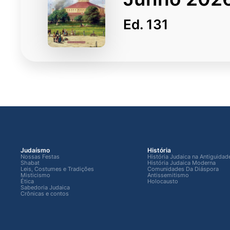
Ed. 131
Judaísmo
História
Nossas Festas
História Judaica na Antiguidad
Shabat
História Judaica Moderna
Leis, Costumes e Tradições
Comunidades Da Diáspora
Misticismo
Antissemitismo
Ética
Holocausto
Sabedoria Judaica
Crônicas e contos