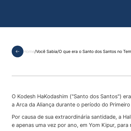
Home
/
Você Sabia
/
O que era o Santo dos Santos no Te
O
Kodesh HaKodashim
("Santo dos Santos") era
a Arca da Aliança durante o período do Primeir
Por causa de sua extraordinária santidade, a
Ha
e apenas uma vez por ano, em Yom Kipur, para r