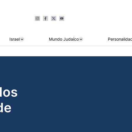
Israel
Mundo Judaíco
Personalida
dos
de