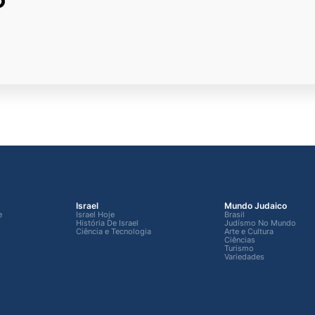
Israel
Mundo Judaico
e
Israel Hoje
Brasil
História De Israel
Judísmo No Mundo
Ciência e Tecnologia
Arte e Cultura
Ciências
Turismo
Variedades