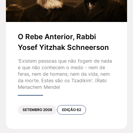
O Rebe Anterior, Rabbi
Yosef Yitzhak Schneerson
'Existem pessoas que não fogem de nada
e que não conhecem o medo - nem de
feras, nem de homens; nem da vida, nem
da morte. Estes são os Tzadikim'. (Rabi
Menachem Mendel
SETEMBRO 2008
EDIÇÃO 62