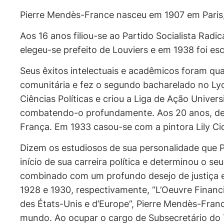
Pierre Mendès-France nasceu em 1907 em Paris,
Aos 16 anos filiou-se ao Partido Socialista Rad
elegeu-se prefeito de Louviers e em 1938 foi e
Seus êxitos intelectuais e acadêmicos foram qua
comunitária e fez o segundo bacharelado no Lyc
Ciências Políticas e criou a Liga de Ação Univer
combatendo-o profundamente. Aos 20 anos, def
França. Em 1933 casou-se com a pintora Lily Cic
Dizem os estudiosos de sua personalidade que 
início de sua carreira política e determinou o s
combinado com um profundo desejo de justiça e
1928 e 1930, respectivamente, “L’Oeuvre Financ
des États-Unis e d’Europe”, Pierre Mendès-Fran
mundo. Ao ocupar o cargo de Subsecretário do