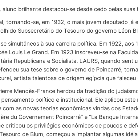
 aluno brilhante destacou-se desde cedo pelas suas 
ical, tornando-se, em 1932, o mais jovem deputado já 
scolhido Subsecretário do Tesouro do governo Léon B
se simultâneos à sua carreira política. Em 1922, aos
ée Louis Le Grand. Em 1923 inscreveu-se na Faculda
sitária Republicana e Socialista, LAURS, quando sentiu
endeu sua tese sobre o governo de Poincarré, torna
urel, artista talentosa de origem egípcia que faleceu
Pierre Mendès-France herdou da tradição do judaísmo
eu pensamento político e institucional. Ele aplicou es
 com as novas teorias econômicas vindas dos Estado
ière du Governement Poincarré” e “La Banque Internat
ce criticou os privilégios econômicos de poucos e de
 Tesouro de Blum, começou a implantar algumas idéi