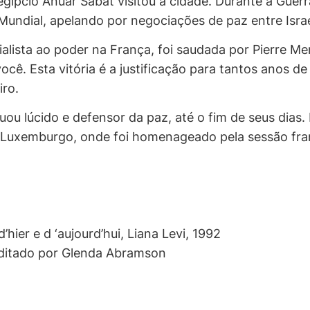
egípcio Anuar Sabat visitou a cidade. Durante a Gu
ndial, apelando por negociações de paz entre Israel
cialista ao poder na França, foi saudada por Pierre 
ocê. Esta vitória é a justificação para tantos anos de
iro.
u lúcido e defensor da paz, até o fim de seus dias. 
 de Luxemburgo, onde foi homenageado pela sessão fr
hier e d ‘aujourd’hui, Liana Levi, 1992
editado por Glenda Abramson