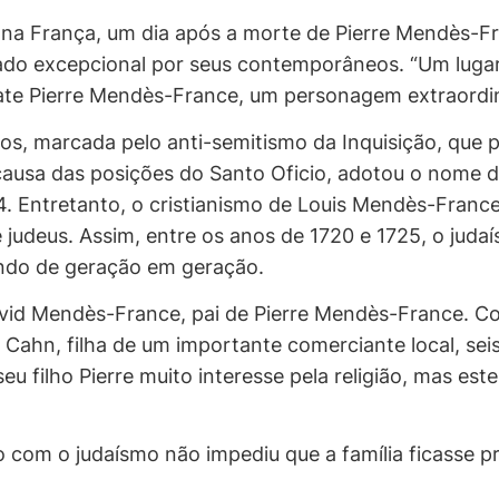
 na França, um dia após a morte de Pierre Mendès-F
do excepcional por seus contemporâneos. “Um lugar à 
mbate Pierre Mendès-France, um personagem extraord
los, marcada pelo anti-semitismo da Inquisição, que 
causa das posições do Santo Oficio, adotou o nome de
. Entretanto, o cristianismo de Louis Mendès-France 
e judeus. Assim, entre os anos de 1720 e 1725, o ju
ndo de geração em geração.
id Mendès-France, pai de Pierre Mendès-France. Comer
Cahn, filha de um importante comerciante local, se
 filho Pierre muito interesse pela religião, mas est
to com o judaísmo não impediu que a família ficass