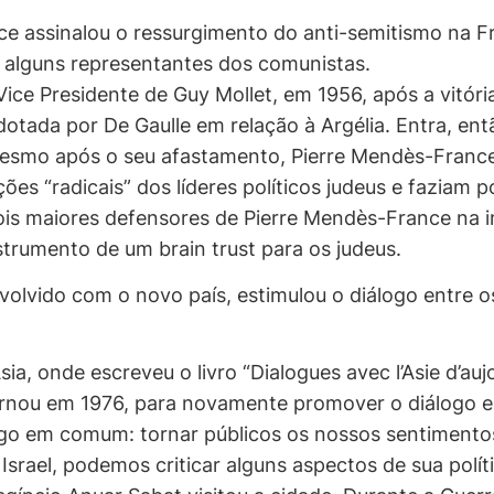
 assinalou o ressurgimento do anti-semitismo na Fra
de alguns representantes dos comunistas.
e Presidente de Guy Mollet, em 1956, após a vitóri
otada por De Gaulle em relação à Argélia. Entra, entã
. Mesmo após o seu afastamento, Pierre Mendès-Franc
es “radicais” dos líderes políticos judeus e faziam po
is maiores defensores de Pierre Mendès-France na 
trumento de um brain trust para os judeus.
nvolvido com o novo país, estimulou o diálogo entre o
a, onde escreveu o livro “Dialogues avec l’Asie d’auj
tornou em 1976, para novamente promover o diálogo en
lgo em comum: tornar públicos os nossos sentimento
rael, podemos criticar alguns aspectos de sua polít