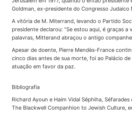
Jerusalém em 1977, quando o então presidente 
Goldman, ex-presidente do Congresso Judaico Mu
A vitória de M. Miterrand, levando o Partido So
presidente declarou: “Se estou aqui, é graças a v
palavras, Mitterand abraçou o antigo companhe
Apesar de doente, Pierre Mendès-France continuo
cinco dias antes de sua morte, foi ao Palácio
atuação em favor da paz.
Bibliografia
Richard Ayoun e Haim Vidal Séphiha, Séfarades d’
The Blackwell Companhion to Jewish Culture, 