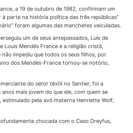
rance, a 19 de outubro de 1982, confirmam um
parte na história política das três repúblicas”
inário” foram algumas das manchetes veiculadas.
perseguiu um de seus antepassados, Luís de
 Louis Mendés France e a religião cristã,
não impediu que todos os seus filhos, por
daísmo dos Mendès-France tornou-se notório,
ciante do setor têxtil no Sentier, foi a
is anos mais jovem do que ele, com quem se
e, estimulado pela avó materna Henriette Wolf,
e profundamente chocada com o Caso Dreyfus,