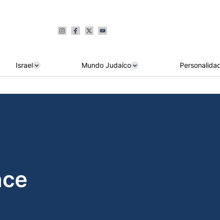
Israel
Mundo Judaíco
Personalida
nce