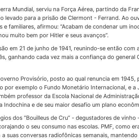
rra Mundial, serviu na Força Aérea, partindo da Fra
 levado para a prisão de Clermont - Ferrand. Ao ouvi
os e familiares, afirmou: “Acabam de condenar um ino
lhou muito bem por Hitler e seus avanços”.
são em 21 de junho de 1941, reunindo-se então com a
ancês, ganhando cada vez mais a confiança do general
erno Provisório, posto ao qual renuncia em 1945, po
mo por exemplo o Fundo Monetário Internacional, e 
bém professor da Escola Nacional de Administração,
a Indochina e de seu maior desafio um plano econôm
gios dos “Bouilleus de Cru” - degustadores de vinho -
corajando o seu consumo nas escolas. PMF, como era
 a suas conversas radiofônicas semanais, mantendo 