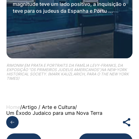
magnitude teve um lado positivo, a Inquisição o
teve para os judeus da Espanha e Portu ...
RIMONIM EM PRATA E PORTRAITS DA FAMÍLIA LEVY-FRANKS, DA
EXPOSIÇÃO "OS PRIMEIROS JUDEUS AMERICANOS",NA NEW-YORK
HISTORICAL SOCIETY. (MARK KAUZLARICH, PARA O THE NEW YORK
TIMES)
Home
/
Artigo /
Arte e Cultura
/
Um Êxodo Judaico para uma Nova Terra