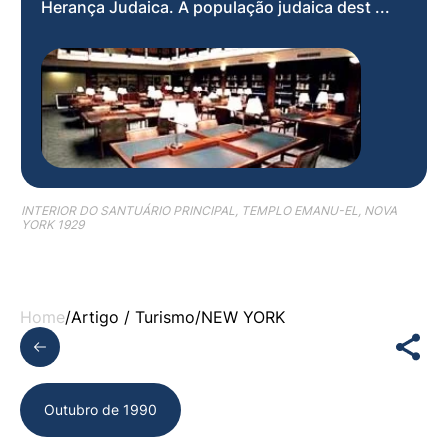
Herança Judaica. A população judaica dest ...
INTERIOR DO SANTUÁRIO PRINCIPAL, TEMPLO EMANU-EL, NOVA
YORK 1929
Home
/
Artigo /
Turismo
/
NEW YORK
Outubro de 1990