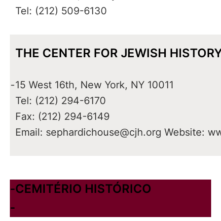
Tel: (212) 509-6130
THE CENTER FOR JEWISH HISTOR
-
15 West 16th, New York, NY 10011
Tel: (212) 294-6170
Fax: (212) 294-6149
Email:
sephardichouse@cjh.org
Website:
ww
-
CEMITÉRIO HISTÓRICO
-