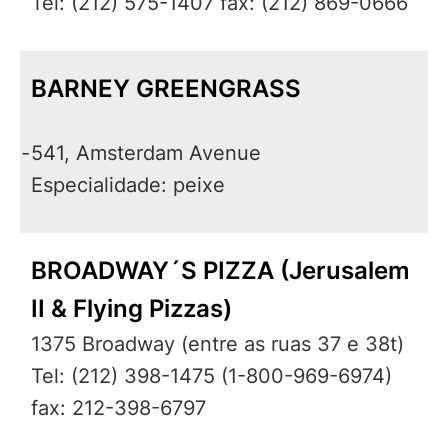
Tel: (212) 575-1407 fax: (212) 869-0666
BARNEY GREENGRASS
-
541, Amsterdam Avenue
Especialidade: peixe
BROADWAY´S PIZZA (Jerusalem
II & Flying Pizzas)
1375 Broadway (entre as ruas 37 e 38t)
Tel: (212) 398-1475 (1-800-969-6974)
fax: 212-398-6797