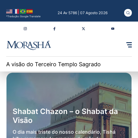
24 Av 5786 | 07 Agosto 2026
*Tradução: Google Translate
A visão do Terceiro Templo Sagrado
O que o Templo Sagrado representava
Destruição e promessa
A visão de Rabi Akiva
O cumprimento das profecias
Shabat Chazon – o Shabat da
Visão
O dia mais triste do nosso calendário, Tishá