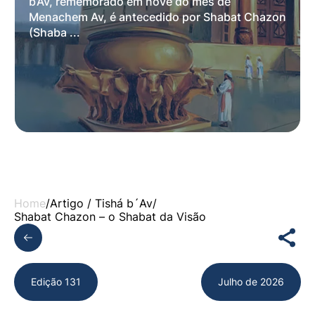
b’Av, rememorado em nove do mês de
Menachem Av, é antecedido por Shabat Chazon
(Shaba ...
Home
/
Artigo /
Tishá b´Av
/
Shabat Chazon – o Shabat da Visão
Edição 131
Julho de 2026