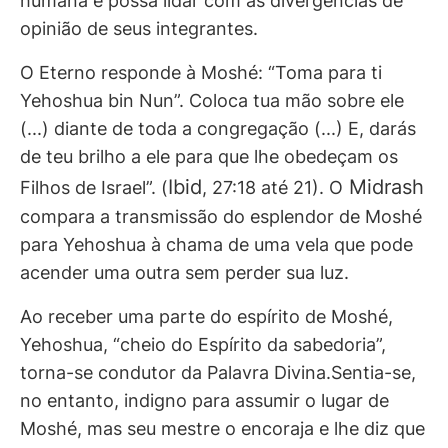
humana e possa lidar com as divergências de
opinião de seus integrantes.
O Eterno responde à Moshé: “Toma para ti
Yehoshua bin Nun”. Coloca tua mão sobre ele
(...) diante de toda a congregação (...) E, darás
de teu brilho a ele para que lhe obedeçam os
Ibid
Midrash
Filhos de Israel”. (
, 27:18 até 21). O
compara a transmissão do esplendor de Moshé
para Yehoshua à chama de uma vela que pode
acender uma outra sem perder sua luz.
Ao receber uma parte do espírito de Moshé,
Yehoshua, “cheio do Espírito da sabedoria”,
torna-se condutor da Palavra Divina.Sentia-se,
no entanto, indigno para assumir o lugar de
Moshé, mas seu mestre o encoraja e lhe diz que