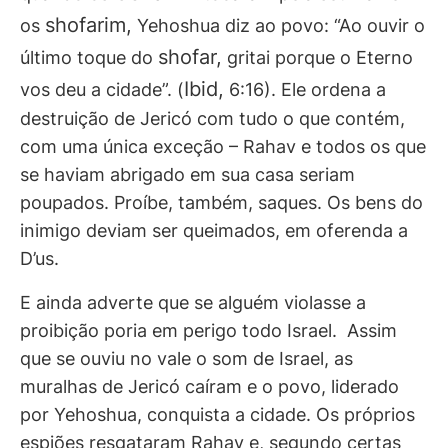
shofarim,
os
Yehoshua diz ao povo: “Ao ouvir o
shofar,
último toque do
gritai porque o Eterno
Ibid,
vos deu a cidade”. (
6:16). Ele ordena a
destruição de Jericó com tudo o que contém,
com uma única exceção – Rahav e todos os que
se haviam abrigado em sua casa seriam
poupados. Proíbe, também, saques. Os bens do
inimigo deviam ser queimados, em oferenda a
D’us.
E ainda adverte que se alguém violasse a
proibição poria em perigo todo Israel. Assim
que se ouviu no vale o som de Israel, as
muralhas de Jericó caíram e o povo, liderado
por Yehoshua, conquista a cidade. Os próprios
espiões resgataram Rahav e, segundo certas