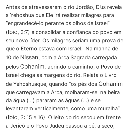
Antes de atravessarem o rio Jordão, D’us revela
a Yehoshua que Ele irá realizar milagres para
“engrandecê-lo perante os olhos de Israel”
Ibid
(
, 3:7) e consolidar a confiança do povo em
seu novo líder. Os milagres seriam uma prova de
que o Eterno estava com Israel. Na manhã de
Nissan,
10 de
com a Arca Sagrada carregada
Cohanim,
pelos
abrindo o caminho, o Povo de
Israel chega às margens do rio. Relata o Livro
Cohanim
de Yehoshuaque, quando “os pés dos
que carregavam a Arca, molharam-se na beira
da água (...) pararam as águas (...) e se
levantaram verticalmente, como uma muralha”.
Ibid
(
, 3: 15 e 16). O leito do rio secou em frente
a Jericó e o Povo Judeu passou a pé, a seco,