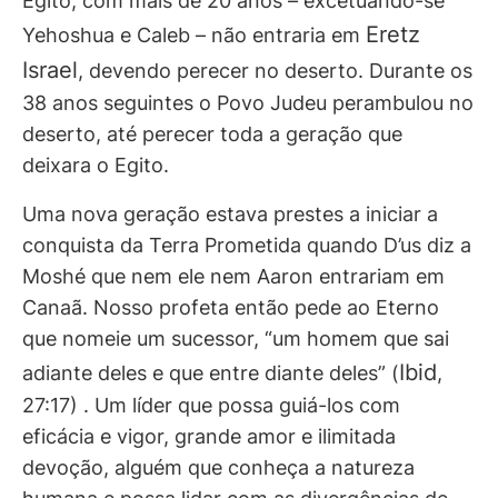
Egito, com mais de 20 anos – excetuando-se
Eretz
Yehoshua e Caleb – não entraria em
Israel
, devendo perecer no deserto. Durante os
38 anos seguintes o Povo Judeu perambulou no
deserto, até perecer toda a geração que
deixara o Egito.
Uma nova geração estava prestes a iniciar a
conquista da Terra Prometida quando D’us diz a
Moshé que nem ele nem Aaron entrariam em
Canaã. Nosso profeta então pede ao Eterno
que nomeie um sucessor, “um homem que sai
Ibid
adiante deles e que entre diante deles” (
,
27:17) . Um líder que possa guiá-los com
eficácia e vigor, grande amor e ilimitada
devoção, alguém que conheça a natureza