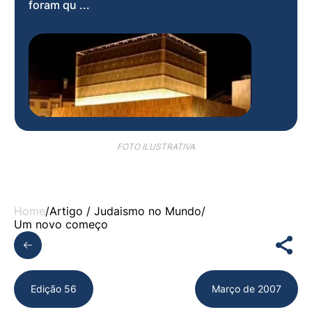
foram qu ...
FOTO ILUSTRATIVA
Home
/
Artigo /
Judaismo no Mundo
/
Um novo começo
Edição 56
Março de 2007