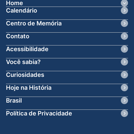
Profetas e Sábios
Mulheres Bíblicas
Biografias
Home
Revista
Calendário
Centro de Memória
Contato
Acessibilidade
Você sabia?
Curiosidades
Hoje na História
Brasil
Política de Privacidade