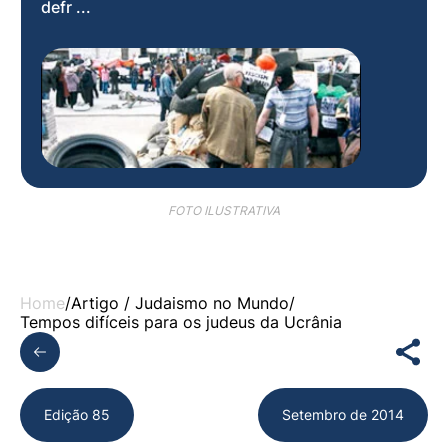
defr ...
FOTO ILUSTRATIVA
Home
/
Artigo /
Judaismo no Mundo
/
Tempos difíceis para os judeus da Ucrânia
Edição 85
Setembro de 2014