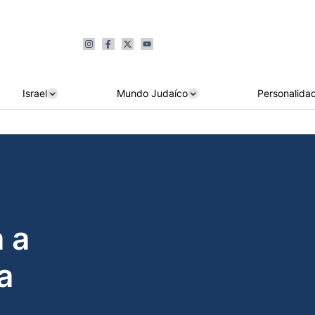
Israel
Mundo Judaíco
Personalida
 a
a