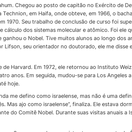
um. Chegou ao posto de capitão no Exército de Defes
a Technion, em Haifa, onde obteve, em 1966, o bach
m 1970. Seu trabalho de conclusão de curso foi sup
 e cálculo dos sistemas molecular e atômico. Foi ele
ele ganhou o Nobel. Tive muitos alunos ao longo dos
 Lifson, seu orientador no doutorado, ele me disse e
de de Harvard. Em 1972, ele retornou ao Instituto 
atro anos. Em seguida, mudou-se para Los Angeles 
até hoje.
ainda me defino como israelense, mas não é uma defin
. Mas ajo como israelense”, finaliza. Ele estava dorm
e do Comitê Nobel. Durante suas visitas anuais a Isr