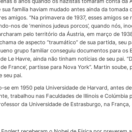
apenas 8 anos quando os nazistas tomaram conta da Á
e sua família haviam mudado antes ainda da tomada d
es amigos. “Na primavera de 1937, esses amigos se r
-nos de ‘meninos judeus porcos’, quando nós, inoc
rcharam pelo território da Áustria, em março de 193
hama de aspecto “traumático” de sua partida, seu pai
ueno grupo familiar conseguiu documentos para os 
e Le Havre, ainda não tinham notícias de seu pai. “
e de France’, partisse para Nova York”. Martin soube,
 seu pai.
-se em 1950 pela Universidade de Harvard, antes de
nte, trabalhou nas Faculdades de Illinois e Colúmbia
rofessor da Universidade de Estrasburgo, na França, 
s Englert receberam o Nobel de Física por preverem 