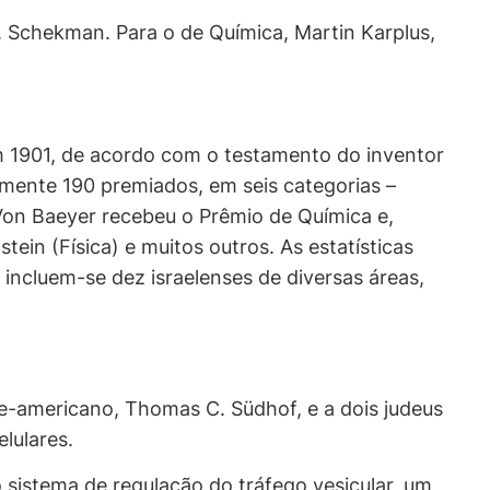
 Schekman. Para o de Química, Martin Karplus,
em 1901, de acordo com o testamento do inventor
amente 190 premiados, em seis categorias –
Von Baeyer recebeu o Prêmio de Química e,
tein (Física) e muitos outros. As estatísticas
incluem-se dez israelenses de diversas áreas,
te-americano, Thomas C. Südhof, e a dois judeus
lulares.
istema de regulação do tráfego vesicular, um