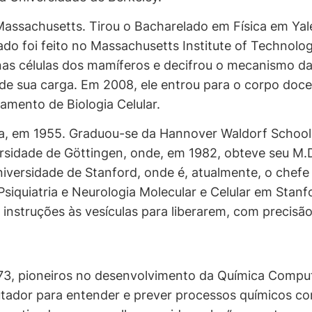
ssachusetts. Tirou o Bacharelado em Física em Yal
do foi feito no Massachusetts Institute of Technolo
nas células dos mamíferos e decifrou o mecanismo da
ia de sua carga. Em 2008, ele entrou para o corpo d
amento de Biologia Celular.
 em 1955. Graduou-se da Hannover Waldorf School 
sidade de Göttingen, onde, em 1982, obteve seu M.
iversidade de Stanford, onde é, atualmente, o chef
, Psiquiatria e Neurologia Molecular e Celular em Sta
 instruções às vesículas para liberarem, com precisão
l, 73, pioneiros no desenvolvimento da Química Comp
ador para entender e prever processos químicos co