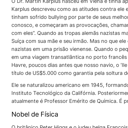
O Dr. Martin Karplus nasceu em Viena e tinha 
Karplus descreveu como as atitudes contra ele 
tinham sofrido
bullying
por parte de seus melhor
conosco, e começaram as provocações, chamando
com eles”. Quando as tropas alemãs nazistas ma
Suíça com sua mãe e seu irmão. Mas no que ele c
nazistas em uma prisão vienense. Quando o peq
em uma viagem transatlântica no porto francês d
Havre, poucos dias antes que nosso navio, o ‘Il
título de US$5.000 como garantia pela soltura de
Ele se naturalizou americano em 1945, formando
Instituto Tecnológico da Califórnia. Posteriorme
atualmente é Professor Emérito de Química. É p
Nobel de Física
O britânico Peter Higgs e o judeu belga Françoi