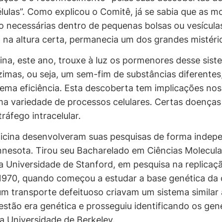
ulas”. Como explicou o Comitê, já se sabia que as mo
ão necessárias dentro de pequenas bolsas ou vesícula
, na altura certa, permanecia um dos grandes mistéri
na, este ano, trouxe à luz os pormenores desse siste
imas, ou seja, um sem-fim de substâncias diferentes,
rema eficiência. Esta descoberta tem implicações nos
uma variedade de processos celulares. Certas doenças
ráfego intracelular.
edicina desenvolveram suas pesquisas de forma indep
nnesota. Tirou seu Bacharelado em Ciências Molecula
la Universidade de Stanford, em pesquisa na replica
1970, quando começou a estudar a base genética da c
um transporte defeituoso criavam um sistema similar
tão era genética e prosseguiu identificando os gen
a Universidade de Berkeley.