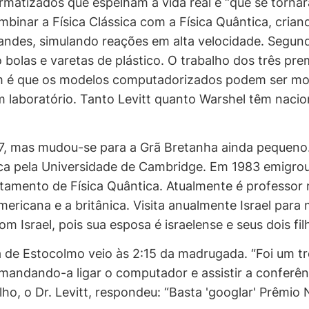
matizados que espelham a vida real e “que se tornar
combinar a Física Clássica com a Física Quântica, cri
andes, simulando reações em alta velocidade. Segun
olas e varetas de plástico. O trabalho dos três pre
 é que os modelos computadorizados podem ser modi
 laboratório. Tanto Levitt quanto Warshel têm nacion
947, mas mudou-se para a Grã Bretanha ainda pequeno
ca pela Universidade de Cambridge. Em 1983 emigrou p
amento de Física Quântica. Atualmente é professor 
mericana e a britânica. Visita anualmente Israel par
m Israel, pois sua esposa é israelense e seus dois fil
ca de Estocolmo veio às 2:15 da madrugada. “Foi um t
 mandando-a ligar o computador e assistir a conferênc
lho, o Dr. Levitt, respondeu: “Basta 'googlar' Prêmio N