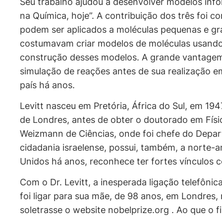
Seu trabalho ajudou a desenvolver modelos infor
na Química, hoje”. A contribuição dos três foi 
podem ser aplicados a moléculas pequenas e gr
costumavam criar modelos de moléculas usando b
construção desses modelos. A grande vantagem
simulação de reações antes de sua realização em
país há anos.
Levitt nasceu em Pretória, África do Sul, em 1
de Londres, antes de obter o doutorado em Físi
Weizmann de Ciências, onde foi chefe do Depart
cidadania israelense, possui, também, a norte-a
Unidos há anos, reconhece ter fortes vínculos co
Com o Dr. Levitt, a inesperada ligação telefôni
foi ligar para sua mãe, de 98 anos, em Londres,
soletrasse o website nobelprize.org . Ao que o fi