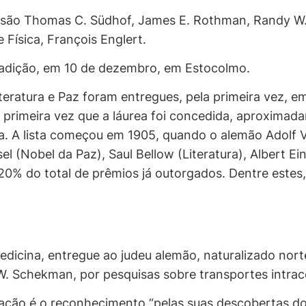
s são Thomas C. Südhof, James E. Rothman, Randy W.
 Física, François Englert.
radição, em 10 de dezembro, em Estocolmo.
eratura e Paz foram entregues, pela primeira vez, 
a primeira vez que a láurea foi concedida, aproximad
ca. A lista começou em 1905, quando o alemão Adolf 
 (Nobel da Paz), Saul Bellow (Literatura), Albert Eins
0% do total de prêmios já outorgados. Dentre estes, 
Medicina, entregue ao judeu alemão, naturalizado nor
 Schekman, por pesquisas sobre transportes intrace
ão é o reconhecimento “pelas suas descobertas do s