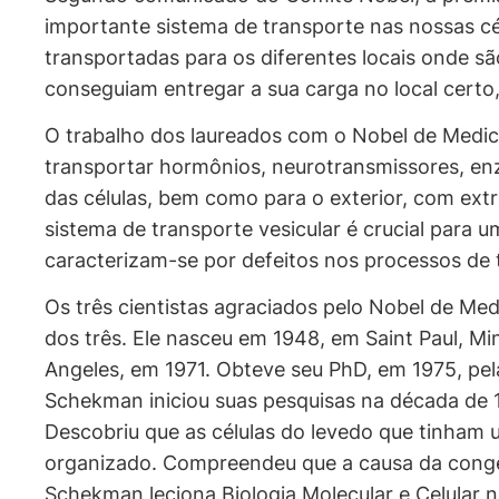
importante sistema de transporte nas nossas cél
transportadas para os diferentes locais onde s
conseguiam entregar a sua carga no local certo
O trabalho dos laureados com o Nobel de Medici
transportar hormônios, neurotransmissores, enz
das células, bem como para o exterior, com ext
sistema de transporte vesicular é crucial para 
caracterizam-se por defeitos nos processos de t
Os três cientistas agraciados pelo Nobel de M
dos três. Ele nasceu em 1948, em Saint Paul, Mi
Angeles, em 1971. Obteve seu PhD, em 1975, pe
Schekman iniciou suas pesquisas na década de 
Descobriu que as células do levedo que tinham 
organizado. Compreendeu que a causa da conges
Schekman leciona Biologia Molecular e Celular n