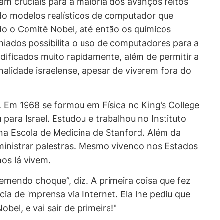
am cruciais para a maioria dos avanços feitos
ando modelos realísticos de computador que
do o Comitê Nobel, até então os químicos
miados possibilita o uso de computadores para a
ficados muito rapidamente, além de permitir a
alidade israelense, apesar de viverem fora do
. Em 1968 se formou em Física no King’s College
ara Israel. Estudou e trabalhou no Instituto
na Escola de Medicina de Stanford. Além da
a ministrar palestras. Mesmo vivendo nos Estados
hos lá vivem.
remendo choque”, diz. A primeira coisa que fez
ia de imprensa via Internet. Ela lhe pediu que
obel, e vai sair de primeira!"