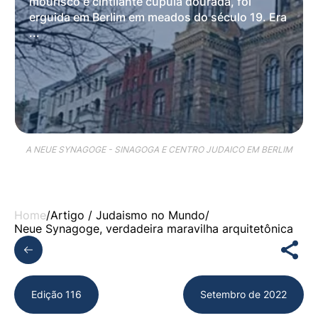
mourisco e cintilante cúpula dourada, foi
erguida em Berlim em meados do século 19. Era
...
A NEUE SYNAGOGE - SINAGOGA E CENTRO JUDAICO EM BERLIM
Home
/
Artigo /
Judaismo no Mundo
/
Neue Synagoge, verdadeira maravilha arquitetônica
Edição 116
Setembro de 2022