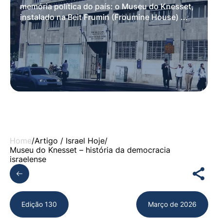
memória política do país: o Museu do Knesset,
instalado na Beit Frumin (Froumine House) ...
Home
/
Artigo /
Israel Hoje
/
Museu do Knesset – história da democracia
israelense
Edição 130
Março de 2026