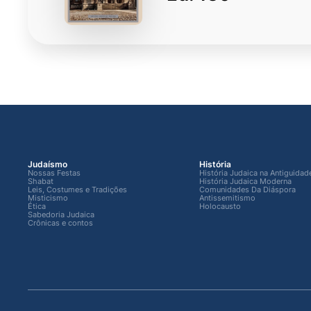
Judaísmo
História
Nossas Festas
História Judaica na Antiguidad
Shabat
História Judaica Moderna
Leis, Costumes e Tradições
Comunidades Da Diáspora
Misticismo
Antissemitismo
Ética
Holocausto
Sabedoria Judaica
Crônicas e contos