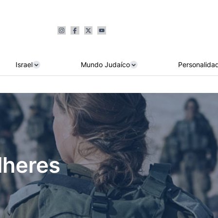
Israel
Mundo Judaíco
Personalida
lheres