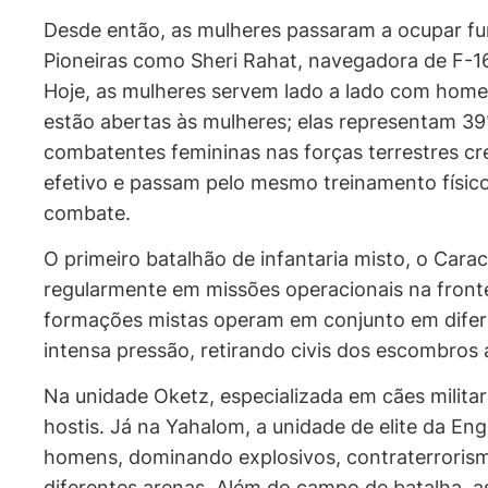
Desde então, as mulheres passaram a ocupar fu
Pioneiras como Sheri Rahat, navegadora de F-16
Hoje, as mulheres servem lado a lado com homen
estão abertas às mulheres; elas representam 3
combatentes femininas nas forças terrestres c
efetivo e passam pelo mesmo treinamento físico
combate.
O primeiro batalhão de infantaria misto, o Cara
regularmente em missões operacionais na fronteir
formações mistas operam em conjunto em difer
intensa pressão, retirando civis dos escombros
Na unidade
Oketz
, especializada em cães milit
hostis. Já na
Yahalom
, a unidade de elite da 
homens, dominando explosivos, contraterroris
diferentes arenas. Além do campo de batalha, a