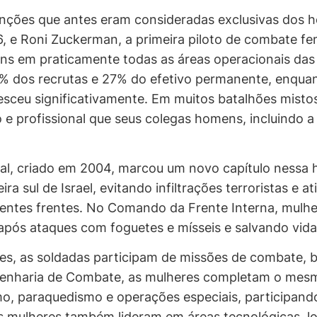
nções que antes eram consideradas exclusivas dos h
, e Roni Zuckerman, a primeira piloto de combate fe
s em praticamente todas as áreas operacionais das 
9% dos recrutas e 27% do efetivo permanente, enquan
resceu significativamente. Em muitos batalhões mis
 e profissional que seus colegas homens, incluindo a
cal, criado em 2004, marcou um novo capítulo nessa 
a sul de Israel, evitando infiltrações terroristas e 
entes frentes. No Comando da Frente Interna, mulhe
 após ataques com foguetes e mísseis e salvando vida
ares, as soldadas participam de missões de combate, 
Engenharia de Combate, as mulheres completam o mes
mo, paraquedismo e operações especiais, participan
s mulheres também lideram em áreas tecnológicas, lo