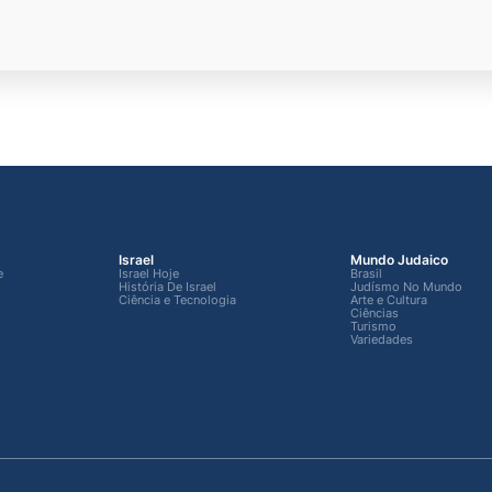
Israel
Mundo Judaico
e
Israel Hoje
Brasil
História De Israel
Judísmo No Mundo
Ciência e Tecnologia
Arte e Cultura
Ciências
Turismo
Variedades