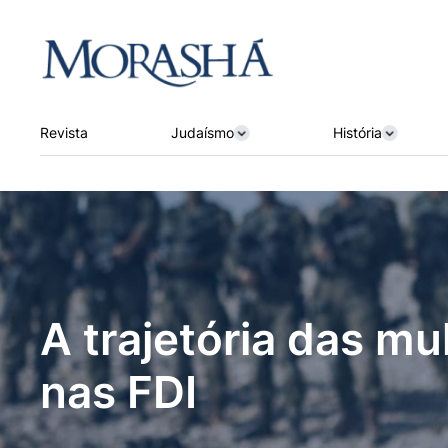
Revista
Judaísmo
História
A trajetória das mu
nas FDI