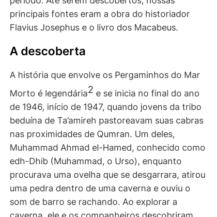
período. Até serem descobertos, nossas
principais fontes eram a obra do historiador
Flavius Josephus e o livro dos Macabeus.
A descoberta
A história que envolve os Pergaminhos do Mar
2
Morto é legendária
e se inicia no final do ano
de 1946, início de 1947, quando jovens da tribo
beduína de Ta’amireh pastoreavam suas cabras
nas proximidades de Qumran. Um deles,
Muhammad Ahmad el-Hamed, conhecido como
edh-Dhib (Muhammad, o Urso), enquanto
procurava uma ovelha que se desgarrara, atirou
uma pedra dentro de uma caverna e ouviu o
som de barro se rachando. Ao explorar a
caverna, ele e os companheiros descobriram