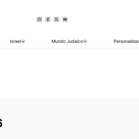
Israel
Mundo Judaíco
Personalida
6