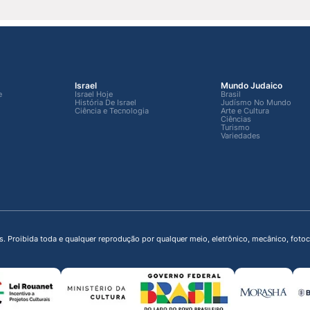
Israel
Mundo Judaico
e
Israel Hoje
Brasil
História De Israel
Judísmo No Mundo
Ciência e Tecnologia
Arte e Cultura
Ciências
Turismo
Variedades
s. Proibida toda e qualquer reprodução por qualquer meio, eletrônico, mecânico, fot