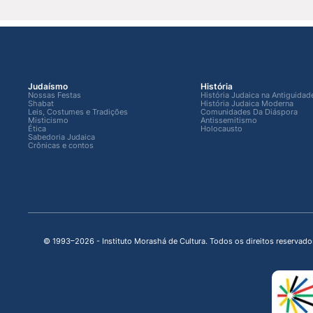
Judaísmo
História
Nossas Festas
História Judaica na Antiguidad
Shabat
História Judaica Moderna
Leis, Costumes e Tradições
Comunidades Da Diáspora
Misticismo
Antissemitismo
Ética
Holocausto
Sabedoria Judaica
Crônicas e contos
© 1993–2026 - Instituto Morashá de Cultura. Todos os direitos reservado