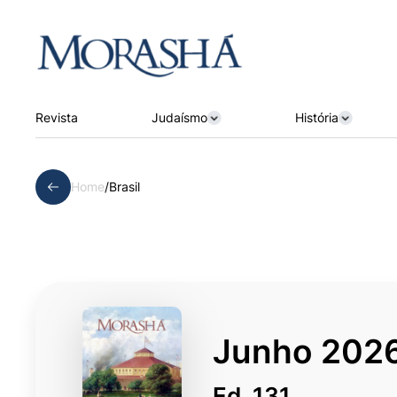
Revista
Judaísmo
História
Home
/
Brasil
Junho 202
Ed. 131