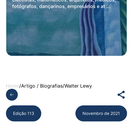
fotógrafos, dançarinos, empresários e at ...
Home
/
Artigo /
Biografias
/
Walter Lewy
Edição 113
Novembro de 2021