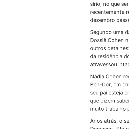
sírio, no que s
recentemente re
dezembro pass
Segundo uma das
Dossiê Cohen nu
outros detalhes
da residência do
atravessou inta
Nadia Cohen rec
Ben-Dor, em ent
seu pai esteja 
que dizem saber
muito trabalho p
Anos atrás, o s
Damasco. No ent