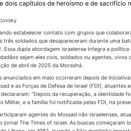
 dois capítulos de heroísmo e de sacrifício na
zcovsky
ntando estabelecer contato com grupos que colabora
 três soldados que desapareceram durante uma bata
. Essa dupla abordagem israelense integra a política 
idadãos sejam eles civis, soldados ou agentes, vivos o
ição de abril de 2025 da Morashá.
s anunciados em maio ocorreram depois de iniciativ
sad e as Forças de Defesa de Israel (FDI), atuantes 
 declararam: “Depois da recuperação, a identidade fo
Militar, e a família foi notificada pelas FDI, na pres
rticiparam agentes do Mossad não-israelenses, atua
o jornal
The Times of Israel
. As buscas começaram lo
 do Líbano, em 1982, quando a Síria mantinha importan