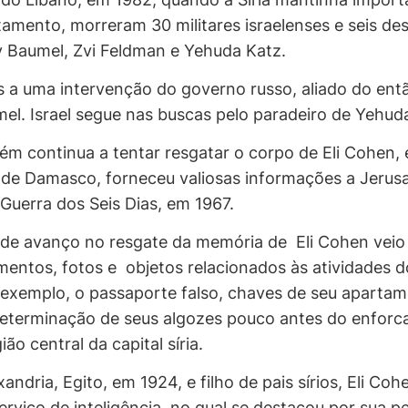
amento, morreram 30 militares israelenses e seis des
 Baumel, Zvi Feldman e Yehuda Katz.
 a uma intervenção do governo russo, aliado do entã
el. Israel segue nas buscas pelo paradeiro de Yehud
 continua a tentar resgatar o corpo de Eli Cohen, es
, de Damasco, forneceu valiosas informações a Jerusa
 Guerra dos Seis Dias, em 1967.
de avanço no resgate da memória de Eli Cohen veio
mentos, fotos e objetos relacionados às atividades d
exemplo, o passaporte falso, chaves de seu apartame
eterminação de seus algozes pouco antes do enforc
ião central da capital síria.
ndria, Egito, em 1924, e filho de pais sírios, Eli Co
erviço de inteligência, no qual se destacou por sua p