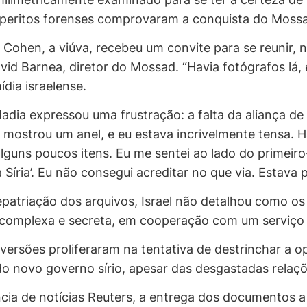
 peritos forenses comprovaram a conquista do Moss
Cohen, a viúva, recebeu um convite para se reunir, 
d Barnea, diretor do Mossad. “Havia fotógrafos lá, e 
ídia israelense.
Nadia expressou uma frustração: a falta da aliança d
mostrou um anel, e eu estava incrivelmente tensa. 
guns poucos itens. Eu me sentei ao lado do primeiro-m
Síria’. Eu não consegui acreditar no que via. Estava
epatriação dos arquivos, Israel não detalhou como os 
omplexa e secreta, em cooperação com um serviço de 
versões proliferaram na tentativa de destrinchar a
 do novo governo sírio, apesar das desgastadas relaç
ia de notícias Reuters, a entrega dos documentos a 