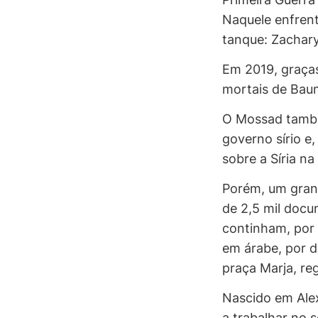
Naquele enfrent
tanque: Zachary
Em 2019, graças
mortais de Baum
O Mossad também
governo sírio e
sobre a Síria na
Porém, um gran
de 2,5 mil docu
continham, por 
em árabe, por d
praça Marja, reg
Nascido em Alexa
a trabalhar no s