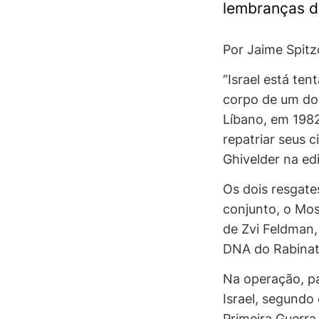
lembranças de
Por Jaime Spit
“Israel está te
corpo de um dos
Líbano, em 1982
repatriar seus c
Ghivelder na ed
Os dois resgate
conjunto, o Mos
de Zvi Feldman,
DNA do Rabinato 
Na operação, pa
Israel, segundo 
Primeira Guerra