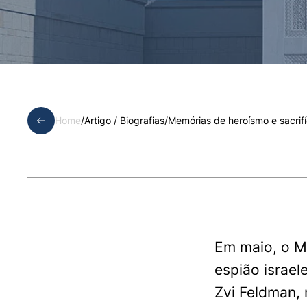
Home
/
Artigo /
Biografias
/
Memórias de heroísmo e sacrifí
Em maio, o M
espião israe
Zvi Feldman,