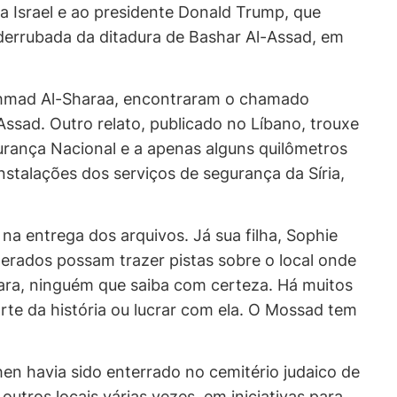
a Israel e ao presidente Donald Trump, que
derrubada da ditadura de Bashar Al-Assad, em
, Ahmad Al-Sharaa, encontraram o chamado
ssad. Outro relato, publicado no Líbano, trouxe
gurança Nacional e a apenas alguns quilômetros
instalações dos serviços de segurança da Síria,
na entrega dos arquivos. Já sua filha, Sophie
perados possam trazer pistas sobre o local onde
lara, ninguém que saiba com certeza. Há muitos
te da história ou lucrar com ela. O Mossad tem
ohen havia sido enterrado no cemitério judaico de
tros locais várias vezes, em iniciativas para