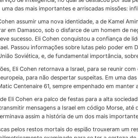
uma das mais importantes e arriscadas missões: infilt
i Cohen assumir uma nova identidade, a de Kamel Am
rar em Damasco, sob o disfarce de um homem de negó
teve sucesso. Eli Cohen conquistou a confiança de lid
srael. Passou informações sobre lutas pelo poder em
 União Soviética, e, de fundamental importância, sobr
ões, Eli Cohen retornava a Israel, para se reunir com
 europeia, para não despertar suspeitas. Em uma das
-Matic Centenaire 61, sempre empenhado em manter 
e Eli Cohen era palco de festas para a alta socieda
 transmitir mensagens a Israel em código Morse, até 
erminava assim a história de um dos mais important
cas pelos restos mortais do espião trouxeram um resu
milimetricamente examinado para se ter a certeza de 