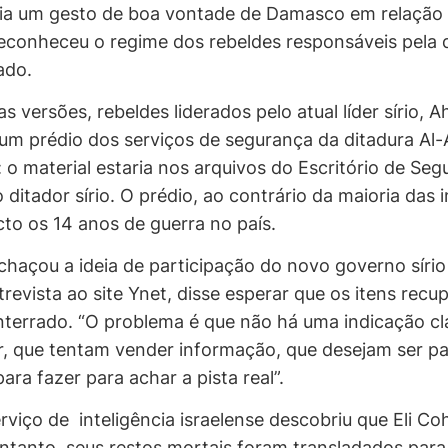
eria um gesto de boa vontade de Damasco em relação 
conheceu o regime dos rebeldes responsáveis pela 
ado.
 versões, rebeldes liderados pelo atual líder sírio
m prédio dos serviços de segurança da ditadura Al-A
: o material estaria nos arquivos do Escritório de Se
 ditador sírio. O prédio, ao contrário da maioria das 
cto os 14 anos de guerra no país.
haçou a ideia de participação do novo governo sírio 
revista ao site Ynet, disse esperar que os itens recu
enterrado. “O problema é que não há uma indicação c
, que tentam vender informação, que desejam ser par
ara fazer para achar a pista real”.
erviço de inteligência israelense descobriu que Eli C
anto, seus restos mortais foram transladados para ou