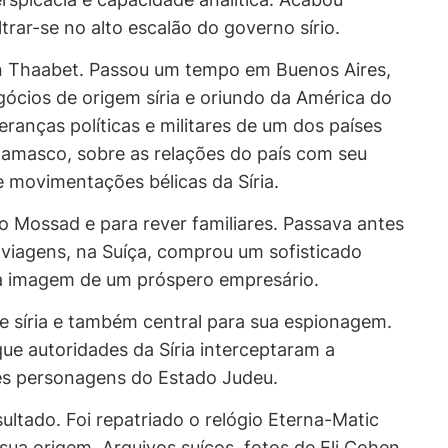
rar-se no alto escalão do governo sírio.
in Thaabet. Passou um tempo em Buenos Aires,
cios de origem síria e oriundo da América do
eranças políticas e militares de um dos países
 Damasco, sobre as relações do país com seu
e movimentações bélicas da Síria.
 o Mossad e para rever familiares. Passava antes
 viagens, na Suíça, comprou um sofisticado
a imagem de um próspero empresário.
de síria e também central para sua espionagem.
que autoridades da Síria interceptaram a
es personagens do Estado Judeu.
ltado. Foi repatriado o relógio Eterna-Matic
sua origem. Arquivos suíços, fotos de Eli Cohen