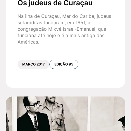
Os judeus de Curaçau
Na ilha de Curaçau, Mar do Caribe, judeus
sefaraditas fundaram, em 1651, a
congregação Mikvé Israel-Emanuel, que
funciona até hoje e é a mais antiga das
Américas.
MARÇO 2017
EDIÇÃO 95