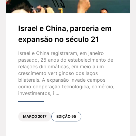
Os temas do
Seder de Pessach
, que estamos às
vésperas de celebrar, continuam a reverberar
na História. A luta entre o bem e o mal, a luz e a
Israel e China, parceria em
escuridão, continua até os dias de hoje.
expansão no século 21
Pessach
é a festa da liberdade. Constitui uma
Israel e China registraram, em janeiro
festa judaica, mas é fonte de inspiração para
passado, 25 anos do estabelecimento de
milhões de pessoas ao redor do mundo. Que
relações diplomáticas, em meio a um
D’us nos abençoe, assim como a toda a
crescimento vertiginoso dos laços
bilaterais. A expansão invade campos
humanidade, para que possamos viver em um
como cooperação tecnológica, comércio,
mundo onde não mais se conheça nenhum tipo
investimentos, i ...
de ódio e preconceito.
Chag Pessach Casher ve-Sameach
!
MARÇO 2017
EDIÇÃO 95