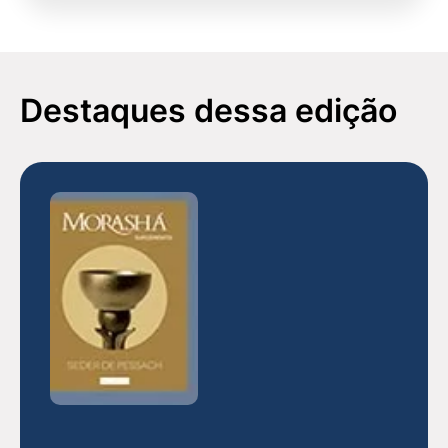
Carta do leitor
Destaques dessa edição
ANO XXIV
N. 95
Abril 2017
CARTA AO LEITOR: ANO XXIV N.95
ABRIL 2017
A festa de
Pessach
celebra a passagem da
escravidão à liberdade, vivência que levou à
formação do Povo de Israel. Antes de se
constituírem em uma nação, com o
recebimento da Torá no Monte Sinai, os judeus